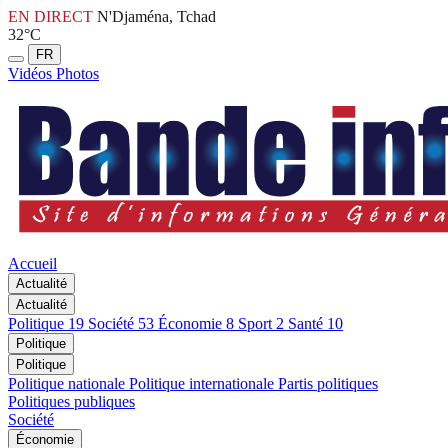
EN DIRECT
N'Djaména, Tchad
32°C
FR
Vidéos
Photos
Accueil
Actualité
Actualité
Politique
19
Société
53
Économie
8
Sport
2
Santé
10
Politique
Politique
Politique nationale
Politique internationale
Partis politiques
Politiques publiques
Société
Économie