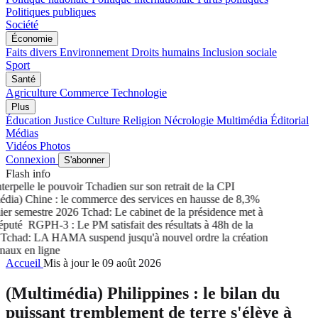
Politiques publiques
Société
Économie
Faits divers
Environnement
Droits humains
Inclusion sociale
Sport
Santé
Agriculture
Commerce
Technologie
Plus
Éducation
Justice
Culture
Religion
Nécrologie
Multimédia
Éditorial
Médias
Vidéos
Photos
Connexion
S'abonner
Flash info
rpelle le pouvoir Tchadien sur son retrait de la CPI
ia) Chine : le commerce des services en hausse de 8,3%
r semestre 2026
Tchad: Le cabinet de la présidence met à
puté
RGPH-3 : Le PM satisfait des résultats à 48h de la
chad: LA HAMA suspend jusqu'à nouvel ordre la création
aux en ligne
Accueil
Mis à jour le 09 août 2026
(Multimédia) Philippines : le bilan du
puissant tremblement de terre s'élève à