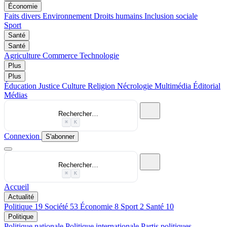
Économie
Faits divers
Environnement
Droits humains
Inclusion sociale
Sport
Santé
Santé
Agriculture
Commerce
Technologie
Plus
Plus
Éducation
Justice
Culture
Religion
Nécrologie
Multimédia
Éditorial
Médias
Rechercher…
⌘
K
Connexion
S'abonner
Rechercher…
⌘
K
Accueil
Actualité
Politique
19
Société
53
Économie
8
Sport
2
Santé
10
Politique
Politique nationale
Politique internationale
Partis politiques