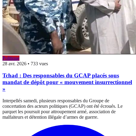
Politique
28 avr. 2026
•
733 vues
Tchad : Des responsables du GCAP placés sous
mandat de dépôt pour « mouvement insurrectionnel
»
Interpellés samedi, plusieurs responsables du Groupe de
concertation des acteurs politiques (GCAP) ont été écroués. Le
parquet les poursuit pour attroupement armé, association de
malfaiteurs et détention illégale d’armes de guerre.