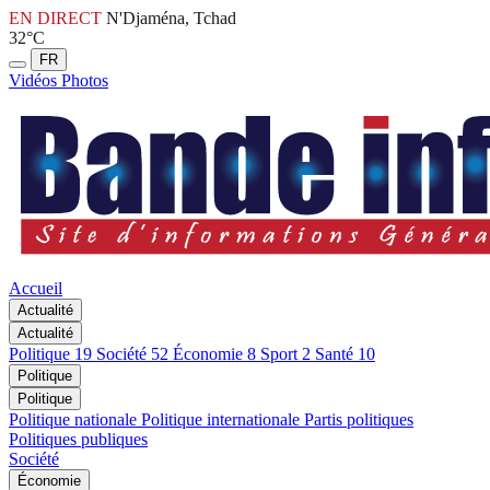
EN DIRECT
N'Djaména, Tchad
32°C
FR
Vidéos
Photos
Accueil
Actualité
Actualité
Politique
19
Société
52
Économie
8
Sport
2
Santé
10
Politique
Politique
Politique nationale
Politique internationale
Partis politiques
Politiques publiques
Société
Économie