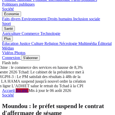
Politiques publiques
Société
Économie
Faits divers
Environnement
Droits humains
Inclusion sociale
Sport
Santé
Agriculture
Commerce
Technologie
Plus
Éducation
Justice
Culture
Religion
Nécrologie
Multimédia
Éditorial
Médias
Vidéos
Photos
Connexion
S'abonner
Flash info
ne : le commerce des services en hausse de 8,3%
stre 2026
Tchad: Le cabinet de la présidence met à
PH-3 : Le PM satisfait des résultats à 48h de la
A HAMA suspend jusqu'à nouvel ordre la création
ligne
L’ADHET salue le retrait du Tchad à la CPI
Accueil
Société
Mis à jour le 06 août 2026
Société
Moundou : le préfet suspend le contrat
d'affermage de sésame