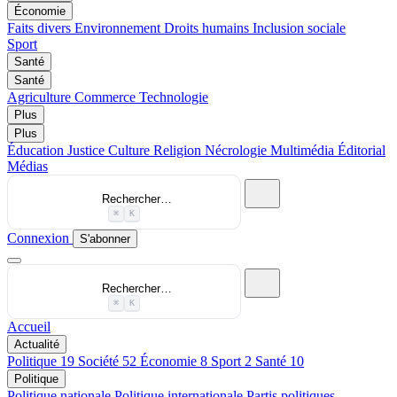
Économie
Faits divers
Environnement
Droits humains
Inclusion sociale
Sport
Santé
Santé
Agriculture
Commerce
Technologie
Plus
Plus
Éducation
Justice
Culture
Religion
Nécrologie
Multimédia
Éditorial
Médias
Rechercher…
⌘
K
Connexion
S'abonner
Rechercher…
⌘
K
Accueil
Actualité
Politique
19
Société
52
Économie
8
Sport
2
Santé
10
Politique
Politique nationale
Politique internationale
Partis politiques