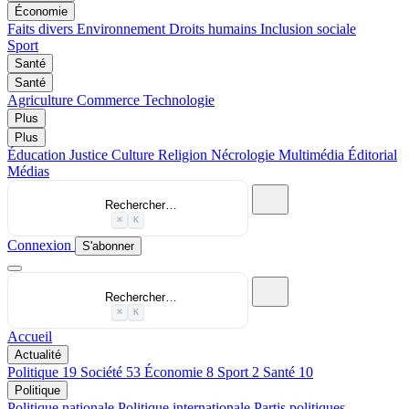
Économie
Faits divers
Environnement
Droits humains
Inclusion sociale
Sport
Santé
Santé
Agriculture
Commerce
Technologie
Plus
Plus
Éducation
Justice
Culture
Religion
Nécrologie
Multimédia
Éditorial
Médias
Rechercher…
⌘
K
Connexion
S'abonner
Rechercher…
⌘
K
Accueil
Actualité
Politique
19
Société
53
Économie
8
Sport
2
Santé
10
Politique
Politique nationale
Politique internationale
Partis politiques