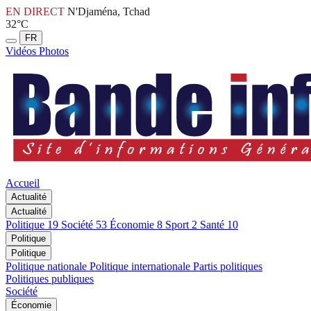
EN DIRECT
N'Djaména, Tchad
32°C
FR
Vidéos
Photos
Accueil
Actualité
Actualité
Politique
19
Société
53
Économie
8
Sport
2
Santé
10
Politique
Politique
Politique nationale
Politique internationale
Partis politiques
Politiques publiques
Société
Économie