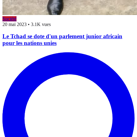
Société
20 mai 2023
•
3.1K vues
Le Tchad se dote d'un parlement junior africain
pour les nations unies