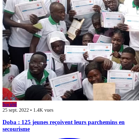
Société
25 sept. 2022
•
1.4K vues
Doba : 125 jeunes reçoivent leurs parchemins en
secourisme