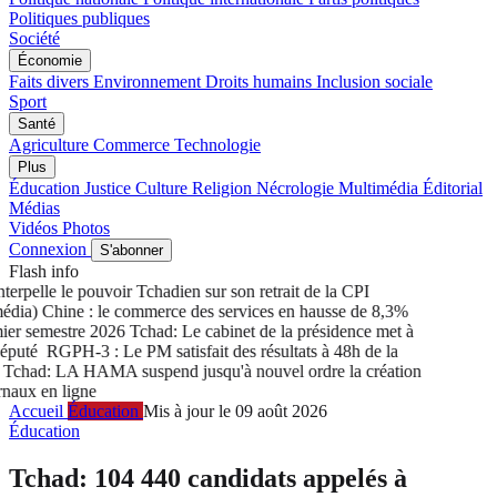
Politiques publiques
Société
Économie
Faits divers
Environnement
Droits humains
Inclusion sociale
Sport
Santé
Agriculture
Commerce
Technologie
Plus
Éducation
Justice
Culture
Religion
Nécrologie
Multimédia
Éditorial
Médias
Vidéos
Photos
Connexion
S'abonner
Flash info
rpelle le pouvoir Tchadien sur son retrait de la CPI
ia) Chine : le commerce des services en hausse de 8,3%
r semestre 2026
Tchad: Le cabinet de la présidence met à
puté
RGPH-3 : Le PM satisfait des résultats à 48h de la
chad: LA HAMA suspend jusqu'à nouvel ordre la création
aux en ligne
Accueil
Éducation
Mis à jour le 09 août 2026
Éducation
Tchad: 104 440 candidats appelés à