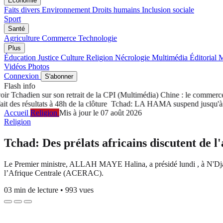
Économie
Faits divers
Environnement
Droits humains
Inclusion sociale
Sport
Santé
Agriculture
Commerce
Technologie
Plus
Éducation
Justice
Culture
Religion
Nécrologie
Multimédia
Éditorial
M
Vidéos
Photos
Connexion
S'abonner
Flash info
chadien sur son retrait de la CPI
(Multimédia) Chine : le commerce des 
 résultats à 48h de la clôture
Tchad: LA HAMA suspend jusqu'à nouvel 
Accueil
Religion
Mis à jour le 07 août 2026
Religion
Tchad: Des prélats africains discutent de l'
Le Premier ministre, ALLAH MAYE Halina, a présidé lundi , à N'Djam
l’Afrique Centrale (ACERAC).
03 min de lecture
•
993 vues