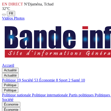
EN DIRECT
N'Djaména, Tchad
32°C
FR
Vidéos
Photos
Accueil
Actualité
Actualité
Politique
19
Société
53
Économie
8
Sport
2
Santé
10
Politique
Politique
Politique nationale
Politique internationale
Partis politiques
Politiques
Société
Économie
Économie