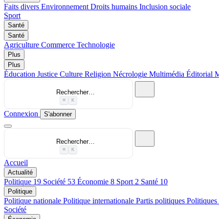
Faits divers
Environnement
Droits humains
Inclusion sociale
Sport
Santé
Santé
Agriculture
Commerce
Technologie
Plus
Plus
Éducation
Justice
Culture
Religion
Nécrologie
Multimédia
Éditorial
M
Rechercher…
⌘
K
Connexion
S'abonner
Rechercher…
⌘
K
Accueil
Actualité
Politique
19
Société
53
Économie
8
Sport
2
Santé
10
Politique
Politique nationale
Politique internationale
Partis politiques
Politiques
Société