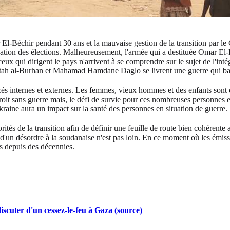
 El-Béchir pendant 30 ans et la mauvaise gestion de la transition par 
isation des élections. Malheureusement, l'armée qui a destituée Omar El-B
 ceux qui dirigent le pays n'arrivent à se comprendre sur le sujet de l'in
tah al-Burhan et Mahamad Hamdane Daglo se livrent une guerre qui bas
és internes et externes. Les femmes, vieux hommes et des enfants sont ob
droit sans guerre mais, le défi de survie pour ces nombreuses personnes 
raine aura un impact sur la santé des personnes en situation de guerre.
ités de la transition afin de définir une feuille de route bien cohérente 
es d'un désordre à la soudanaise n'est pas loin. En ce moment où les émis
ys depuis des décennies.
cuter d'un cessez-le-feu à Gaza (source)