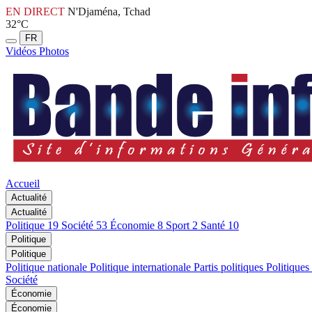
EN DIRECT
N'Djaména, Tchad
32°C
FR
Vidéos
Photos
Accueil
Actualité
Actualité
Politique
19
Société
53
Économie
8
Sport
2
Santé
10
Politique
Politique
Politique nationale
Politique internationale
Partis politiques
Politiques
Société
Économie
Économie