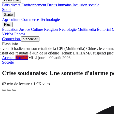
Économie
Faits divers
Environnement
Droits humains
Inclusion sociale
Sport
Santé
Agriculture
Commerce
Technologie
Plus
Éducation
Justice
Culture
Religion
Nécrologie
Multimédia
Éditorial
M
Vidéos
Photos
Connexion
S'abonner
Flash info
ir Tchadien sur son retrait de la CPI
(Multimédia) Chine : le commerce 
 des résultats à 48h de la clôture
Tchad: LA HAMA suspend jusqu'à nou
Accueil
Société
Mis à jour le 09 août 2026
Société
Crise soudanaise: Une sonnette d'alarme po
02 min de lecture
•
1.9K vues