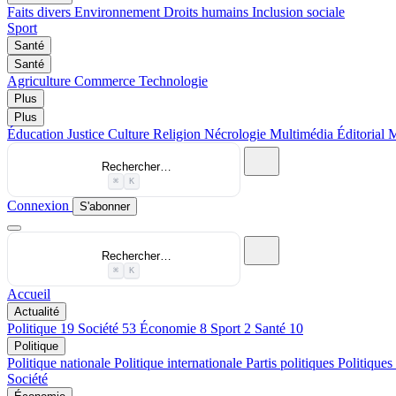
Faits divers
Environnement
Droits humains
Inclusion sociale
Sport
Santé
Santé
Agriculture
Commerce
Technologie
Plus
Plus
Éducation
Justice
Culture
Religion
Nécrologie
Multimédia
Éditorial
M
Rechercher…
⌘
K
Connexion
S'abonner
Rechercher…
⌘
K
Accueil
Actualité
Politique
19
Société
53
Économie
8
Sport
2
Santé
10
Politique
Politique nationale
Politique internationale
Partis politiques
Politiques
Société