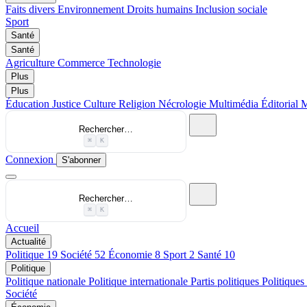
Faits divers
Environnement
Droits humains
Inclusion sociale
Sport
Santé
Santé
Agriculture
Commerce
Technologie
Plus
Plus
Éducation
Justice
Culture
Religion
Nécrologie
Multimédia
Éditorial
M
Rechercher…
⌘
K
Connexion
S'abonner
Rechercher…
⌘
K
Accueil
Actualité
Politique
19
Société
52
Économie
8
Sport
2
Santé
10
Politique
Politique nationale
Politique internationale
Partis politiques
Politiques
Société