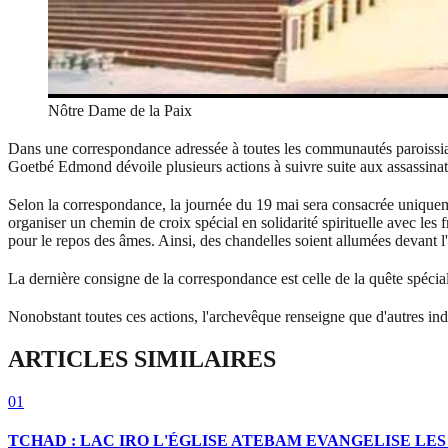
Nôtre Dame de la Paix
Dans une correspondance adressée à toutes les communautés paroissiales
Goetbé Edmond dévoile plusieurs actions à suivre suite aux assassina
Selon la correspondance, la journée du 19 mai sera consacrée uniquemen
organiser un chemin de croix spécial en solidarité spirituelle avec le
pour le repos des âmes. Ainsi, des chandelles soient allumées devant 
La dernière consigne de la correspondance est celle de la quête spécial
Nonobstant toutes ces actions, l'archevêque renseigne que d'autres in
ARTICLES SIMILAIRES
01
TCHAD : LAC IRO L'ÉGLISE ATEBAM EVANGELISE L