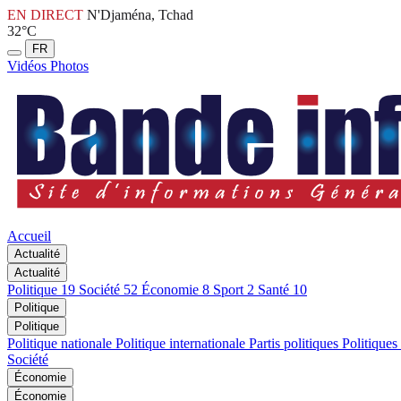
EN DIRECT
N'Djaména, Tchad
32°C
FR
Vidéos
Photos
Accueil
Actualité
Actualité
Politique
19
Société
52
Économie
8
Sport
2
Santé
10
Politique
Politique
Politique nationale
Politique internationale
Partis politiques
Politiques
Société
Économie
Économie