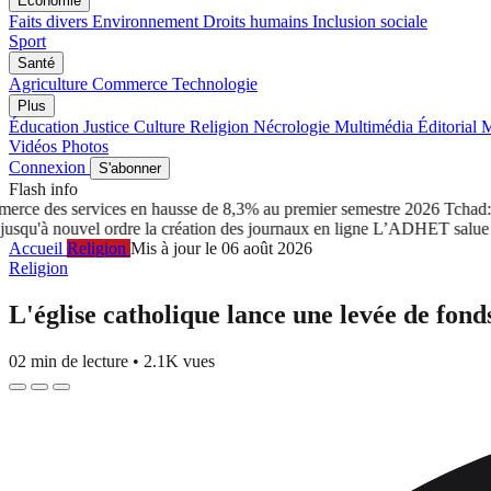
Économie
Faits divers
Environnement
Droits humains
Inclusion sociale
Sport
Santé
Agriculture
Commerce
Technologie
Plus
Éducation
Justice
Culture
Religion
Nécrologie
Multimédia
Éditorial
M
Vidéos
Photos
Connexion
S'abonner
Flash info
ce des services en hausse de 8,3% au premier semestre 2026
Tchad: Le 
 nouvel ordre la création des journaux en ligne
L’ADHET salue le ret
Accueil
Religion
Mis à jour le 06 août 2026
Religion
L'église catholique lance une levée de fond
02 min de lecture
•
2.1K vues