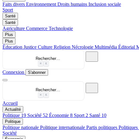
Faits divers
Environnement
Droits humains
Inclusion sociale
Sport
Santé
Santé
Agriculture
Commerce
Technologie
Plus
Plus
Éducation
Justice
Culture
Religion
Nécrologie
Multimédia
Éditorial
M
Rechercher…
⌘
K
Connexion
S'abonner
Rechercher…
⌘
K
Accueil
Actualité
Politique
19
Société
52
Économie
8
Sport
2
Santé
10
Politique
Politique nationale
Politique internationale
Partis politiques
Politiques
Société