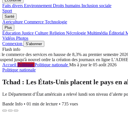
Économie
Faits divers
Environnement
Droits humains
Inclusion sociale
Sport
Santé
Agriculture
Commerce
Technologie
Plus
Éducation
Justice
Culture
Religion
Nécrologie
Multimédia
Éditorial
M
Vidéos
Photos
Connexion
S'abonner
Flash info
e commerce des services en hausse de 8,3% au premier semestre 2026
Tc
 jusqu'à nouvel ordre la création des journaux en ligne
L’ADHET sal
Accueil
Politique
Politique nationale
Mis à jour le 05 août 2026
Politique nationale
Tchad : Les États-Unis placent le pays en 
Le Département d’État américain a relevé lundi son niveau d’alerte pou
Bande Info
•
01 min de lecture
•
735 vues