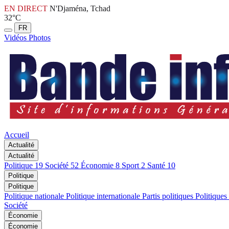
EN DIRECT
N'Djaména, Tchad
32°C
FR
Vidéos
Photos
Accueil
Actualité
Actualité
Politique
19
Société
52
Économie
8
Sport
2
Santé
10
Politique
Politique
Politique nationale
Politique internationale
Partis politiques
Politiques
Société
Économie
Économie