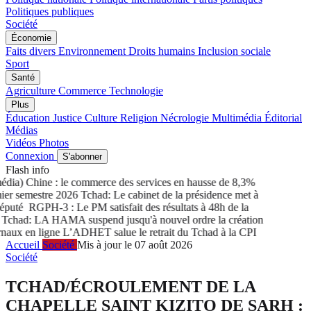
Politiques publiques
Société
Économie
Faits divers
Environnement
Droits humains
Inclusion sociale
Sport
Santé
Agriculture
Commerce
Technologie
Plus
Éducation
Justice
Culture
Religion
Nécrologie
Multimédia
Éditorial
Médias
Vidéos
Photos
Connexion
S'abonner
Flash info
ia) Chine : le commerce des services en hausse de 8,3%
r semestre 2026
Tchad: Le cabinet de la présidence met à
puté
RGPH-3 : Le PM satisfait des résultats à 48h de la
chad: LA HAMA suspend jusqu'à nouvel ordre la création
aux en ligne
L’ADHET salue le retrait du Tchad à la CPI
Accueil
Société
Mis à jour le 07 août 2026
Société
TCHAD/ÉCROULEMENT DE LA
CHAPELLE SAINT KIZITO DE SARH :