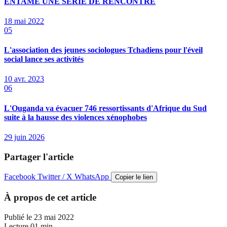
ENTAME UNE SÉRIE DE RENCONTRE
18 mai 2022
05
L'association des jeunes sociologues Tchadiens pour l'éveil
social lance ses activités
10 avr. 2023
06
L'Ouganda va évacuer 746 ressortissants d'Afrique du Sud
suite à la hausse des violences xénophobes
29 juin 2026
Partager l'article
Facebook
Twitter / X
WhatsApp
Copier le lien
À propos de cet article
Publié le
23 mai 2022
Lecture
01 min