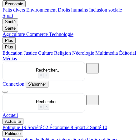
Économie
Faits divers
Environnement
Droits humains
Inclusion sociale
Sport
Santé
Santé
Agriculture
Commerce
Technologie
Plus
Plus
Éducation
Justice
Culture
Religion
Nécrologie
Multimédia
Éditorial
Médias
Rechercher…
⌘
K
Connexion
S'abonner
Rechercher…
⌘
K
Accueil
Actualité
Politique
19
Société
52
Économie
8
Sport
2
Santé
10
Politique
Politique nationale
Politique internationale
Partis politiques