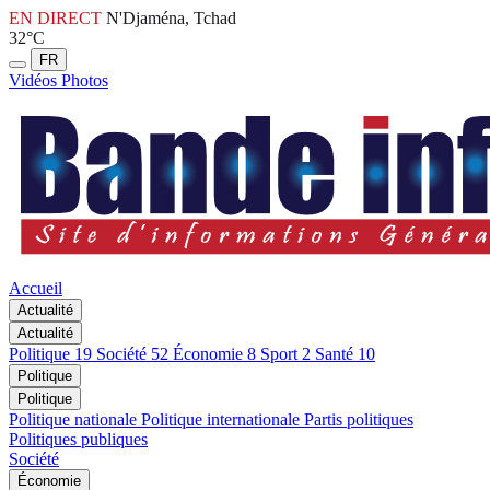
EN DIRECT
N'Djaména, Tchad
32°C
FR
Vidéos
Photos
Accueil
Actualité
Actualité
Politique
19
Société
52
Économie
8
Sport
2
Santé
10
Politique
Politique
Politique nationale
Politique internationale
Partis politiques
Politiques publiques
Société
Économie