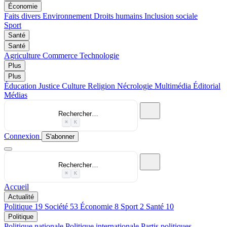
Économie
Faits divers
Environnement
Droits humains
Inclusion sociale
Sport
Santé
Santé
Agriculture
Commerce
Technologie
Plus
Plus
Éducation
Justice
Culture
Religion
Nécrologie
Multimédia
Éditorial
Médias
Rechercher…
⌘
K
Connexion
S'abonner
Rechercher…
⌘
K
Accueil
Actualité
Politique
19
Société
53
Économie
8
Sport
2
Santé
10
Politique
Politique nationale
Politique internationale
Partis politiques