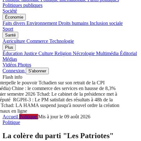
Politiques publiques
Société
Économie
Faits divers
Environnement
Droits humains
Inclusion sociale
Sport
Santé
Agriculture
Commerce
Technologie
Plus
Éducation
Justice
Culture
Religion
Nécrologie
Multimédia
Éditorial
Médias
Vidéos
Photos
Connexion
S'abonner
Flash info
rpelle le pouvoir Tchadien sur son retrait de la CPI
ia) Chine : le commerce des services en hausse de 8,3%
r semestre 2026
Tchad: Le cabinet de la présidence met à
puté
RGPH-3 : Le PM satisfait des résultats à 48h de la
chad: LA HAMA suspend jusqu'à nouvel ordre la création
aux en ligne
Accueil
Politique
Mis à jour le 09 août 2026
Politique
La colère du parti "Les Patriotes"