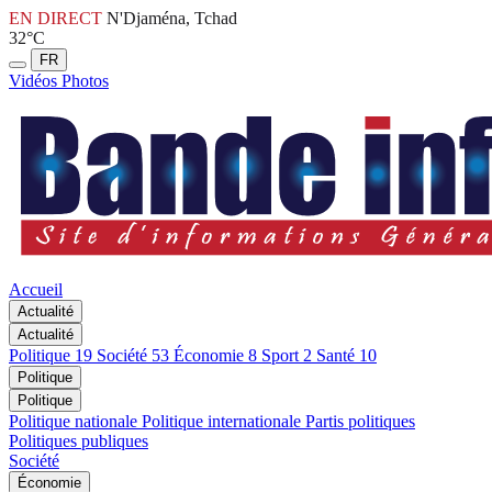
EN DIRECT
N'Djaména, Tchad
32°C
FR
Vidéos
Photos
Accueil
Actualité
Actualité
Politique
19
Société
53
Économie
8
Sport
2
Santé
10
Politique
Politique
Politique nationale
Politique internationale
Partis politiques
Politiques publiques
Société
Économie