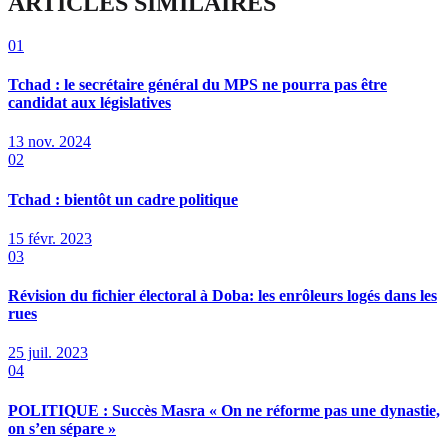
ARTICLES SIMILAIRES
01
Tchad : le secrétaire général du MPS ne pourra pas être
candidat aux législatives
13 nov. 2024
02
Tchad : bientôt un cadre politique
15 févr. 2023
03
Révision du fichier électoral à Doba: les enrôleurs logés dans les
rues
25 juil. 2023
04
POLITIQUE : Succès Masra « On ne réforme pas une dynastie,
on s’en sépare »