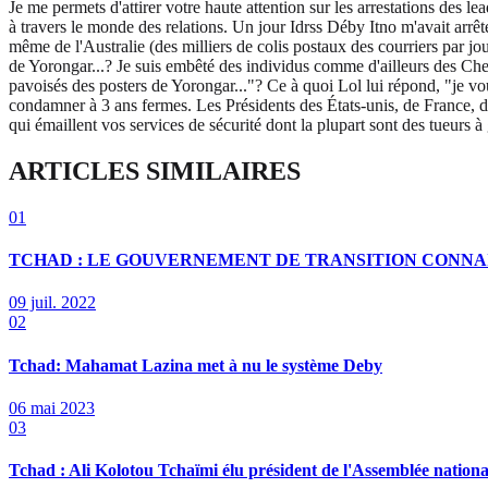
Je me permets d'attirer votre haute attention sur les arrestations des le
à travers le monde des relations. Un jour Idrss Déby Itno m'avait arrêt
même de l'Australie (des milliers de colis postaux des courriers par
de Yorongar...? Je suis embêté des individus comme d'ailleurs des Chef
pavoisés des posters de Yorongar..."? Ce à quoi Lol lui répond, "je vou
condamner à 3 ans fermes. Les Présidents des États-unis, de France, du
qui émaillent vos services de sécurité dont la plupart sont des tueur
ARTICLES SIMILAIRES
01
TCHAD : LE GOUVERNEMENT DE TRANSITION CONN
09 juil. 2022
02
Tchad: Mahamat Lazina met à nu le système Deby
06 mai 2023
03
Tchad : Ali Kolotou Tchaïmi élu président de l'Assemblée nationa