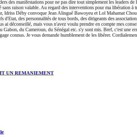
aders des manifestations pour ne pas dire tout simplement les leaders de l
é sans raison valable. Au regard des interventions pour ma libération à tr
 jour, Idriss Déby convoque Jean Alingué Bawoyeu et Lol Mahamat Choua 
s d'Etat, des personnalités de tous bords, des dirigeants des associatio
s ai déconseillé, mais vous n'avez voulu prendre en compte mes conseils.
 Gabon, du Cameroun, du Sénégal etc. s'y sont mis. Bref, c'est une erreu
s à gage connus. Je vous demande humblement de les libérer. Cordialemen
AIT UN REMANIEMENT
le