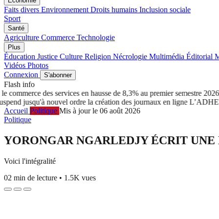
Économie
Faits divers
Environnement
Droits humains
Inclusion sociale
Sport
Santé
Agriculture
Commerce
Technologie
Plus
Éducation
Justice
Culture
Religion
Nécrologie
Multimédia
Éditorial
M
Vidéos
Photos
Connexion
S'abonner
Flash info
e commerce des services en hausse de 8,3% au premier semestre 2026
Tc
 jusqu'à nouvel ordre la création des journaux en ligne
L’ADHET salu
Accueil
Politique
Mis à jour le 06 août 2026
Politique
YORONGAR NGARLEDJY ÉCRIT UNE
Voici l'intégralité
02 min de lecture
•
1.5K vues