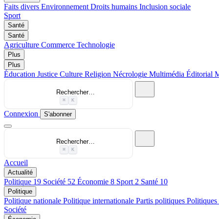
Faits divers
Environnement
Droits humains
Inclusion sociale
Sport
Santé
Santé
Agriculture
Commerce
Technologie
Plus
Plus
Éducation
Justice
Culture
Religion
Nécrologie
Multimédia
Éditorial
M
Rechercher…
⌘
K
Connexion
S'abonner
Rechercher…
⌘
K
Accueil
Actualité
Politique
19
Société
52
Économie
8
Sport
2
Santé
10
Politique
Politique nationale
Politique internationale
Partis politiques
Politiques
Société