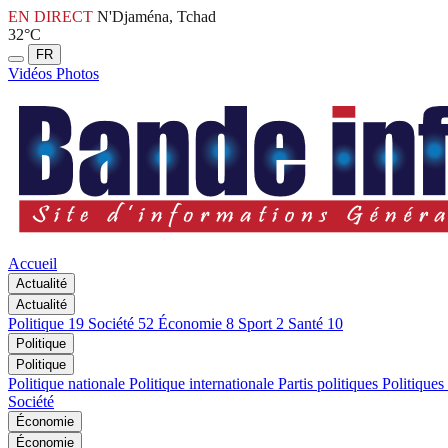
EN DIRECT
N'Djaména, Tchad
32°C
FR
Vidéos
Photos
Accueil
Actualité
Actualité
Politique
19
Société
52
Économie
8
Sport
2
Santé
10
Politique
Politique
Politique nationale
Politique internationale
Partis politiques
Politiques
Société
Économie
Économie