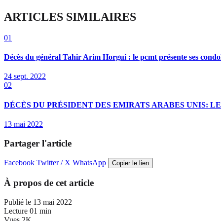
ARTICLES SIMILAIRES
01
Décès du général Tahir Arim Horgui : le pcmt présente ses condo
24 sept. 2022
02
DÉCÈS DU PRÉSIDENT DES EMIRATS ARABES UNIS: L
13 mai 2022
Partager l'article
Facebook
Twitter / X
WhatsApp
Copier le lien
À propos de cet article
Publié le
13 mai 2022
Lecture
01 min
Vues
2K