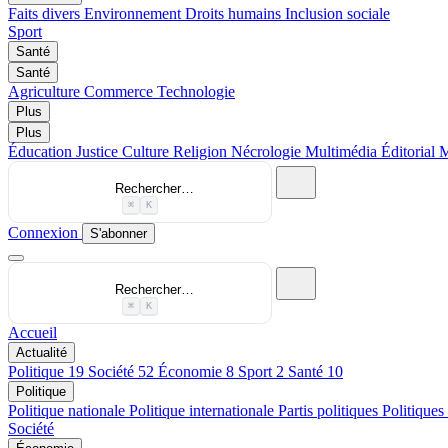
Faits divers
Environnement
Droits humains
Inclusion sociale
Sport
Santé
Santé
Agriculture
Commerce
Technologie
Plus
Plus
Éducation
Justice
Culture
Religion
Nécrologie
Multimédia
Éditorial
M
Rechercher…
⌘
K
Connexion
S'abonner
Rechercher…
⌘
K
Accueil
Actualité
Politique
19
Société
52
Économie
8
Sport
2
Santé
10
Politique
Politique nationale
Politique internationale
Partis politiques
Politiques
Société