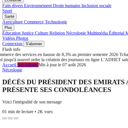
Économie
Faits divers
Environnement
Droits humains
Inclusion sociale
Sport
Santé
Agriculture
Commerce
Technologie
Plus
Éducation
Justice
Culture
Religion
Nécrologie
Multimédia
Éditorial
M
Vidéos
Photos
Connexion
S'abonner
Flash info
erce des services en hausse de 8,3% au premier semestre 2026
Tchad: 
u'à nouvel ordre la création des journaux en ligne
L’ADHET salue le 
Accueil
Nécrologie
Mis à jour le 07 août 2026
Nécrologie
DÉCÈS DU PRÉSIDENT DES EMIRATS 
PRÉSENTE SES CONDOLÉANCES
Voici l'intégralité de son message
01 min de lecture
•
2K vues