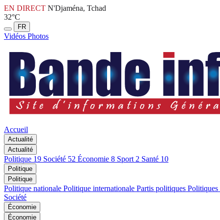
EN DIRECT
N'Djaména, Tchad
32°C
FR
Vidéos
Photos
Accueil
Actualité
Actualité
Politique
19
Société
52
Économie
8
Sport
2
Santé
10
Politique
Politique
Politique nationale
Politique internationale
Partis politiques
Politiques
Société
Économie
Économie