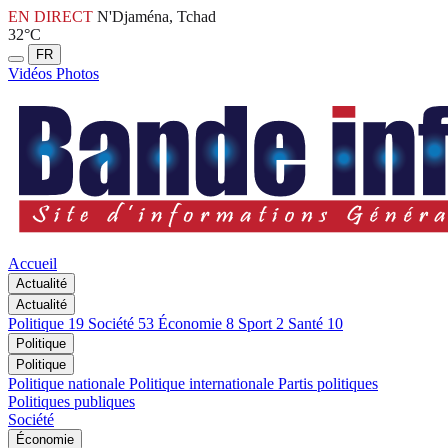
EN DIRECT
N'Djaména, Tchad
32°C
FR
Vidéos
Photos
Accueil
Actualité
Actualité
Politique
19
Société
53
Économie
8
Sport
2
Santé
10
Politique
Politique
Politique nationale
Politique internationale
Partis politiques
Politiques publiques
Société
Économie