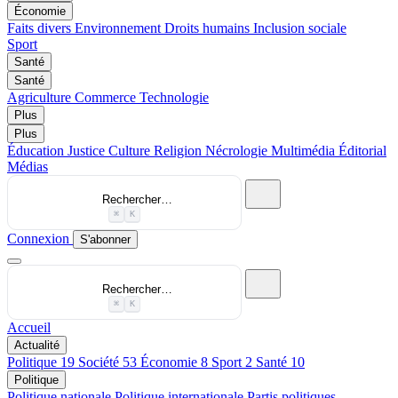
Économie
Faits divers
Environnement
Droits humains
Inclusion sociale
Sport
Santé
Santé
Agriculture
Commerce
Technologie
Plus
Plus
Éducation
Justice
Culture
Religion
Nécrologie
Multimédia
Éditorial
Médias
Rechercher…
⌘
K
Connexion
S'abonner
Rechercher…
⌘
K
Accueil
Actualité
Politique
19
Société
53
Économie
8
Sport
2
Santé
10
Politique
Politique nationale
Politique internationale
Partis politiques