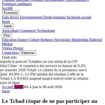
Politiques publiques
Société
Économie
Faits divers
Environnement
Droits humains
Inclusion sociale
Sport
Santé
Agriculture
Commerce
Technologie
Plus
Éducation
Justice
Culture
Religion
Nécrologie
Multimédia
Éditorial
Médias
Vidéos
Photos
Connexion
S'abonner
Flash info
rpelle le pouvoir Tchadien sur son retrait de la CPI
ia) Chine : le commerce des services en hausse de 8,3%
r semestre 2026
Tchad: Le cabinet de la présidence met à
puté
RGPH-3 : Le PM satisfait des résultats à 48h de la
had: LA HAMA suspend jusqu'à nouvel ordre la création
ux en ligne
Accueil
Sport
Mis à jour le 08 août 2026
Sport
Le Tchad risque de ne pas participer au