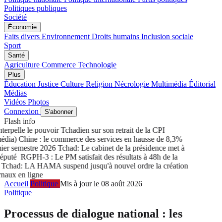
Politiques publiques
Société
Économie
Faits divers
Environnement
Droits humains
Inclusion sociale
Sport
Santé
Agriculture
Commerce
Technologie
Plus
Éducation
Justice
Culture
Religion
Nécrologie
Multimédia
Éditorial
Médias
Vidéos
Photos
Connexion
S'abonner
Flash info
rpelle le pouvoir Tchadien sur son retrait de la CPI
ia) Chine : le commerce des services en hausse de 8,3%
r semestre 2026
Tchad: Le cabinet de la présidence met à
puté
RGPH-3 : Le PM satisfait des résultats à 48h de la
chad: LA HAMA suspend jusqu'à nouvel ordre la création
aux en ligne
Accueil
Politique
Mis à jour le 08 août 2026
Politique
Processus de dialogue national : les