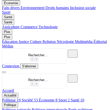
Économie
Faits divers
Environnement
Droits humains
Inclusion sociale
Sport
Santé
Santé
Agriculture
Commerce
Technologie
Plus
Plus
Éducation
Justice
Culture
Religion
Nécrologie
Multimédia
Éditorial
Médias
Rechercher…
⌘
K
Connexion
S'abonner
Rechercher…
⌘
K
Accueil
Actualité
Politique
19
Société
53
Économie
8
Sport
2
Santé
10
Politique
Politique nationale
Politique internationale
Partis politiques