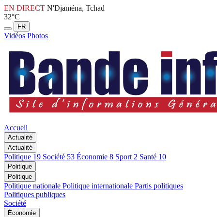
EN DIRECT
N'Djaména, Tchad
32°C
FR
Vidéos
Photos
Accueil
Actualité
Actualité
Politique
19
Société
53
Économie
8
Sport
2
Santé
10
Politique
Politique
Politique nationale
Politique internationale
Partis politiques
Politiques publiques
Société
Économie