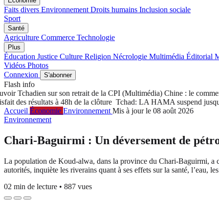
Économie
Faits divers
Environnement
Droits humains
Inclusion sociale
Sport
Santé
Agriculture
Commerce
Technologie
Plus
Éducation
Justice
Culture
Religion
Nécrologie
Multimédia
Éditorial
M
Vidéos
Photos
Connexion
S'abonner
Flash info
r Tchadien sur son retrait de la CPI
(Multimédia) Chine : le commerce d
des résultats à 48h de la clôture
Tchad: LA HAMA suspend jusqu'à nouv
Accueil
Économie
Environnement
Mis à jour le 08 août 2026
Environnement
Chari-Baguirmi : Un déversement de pétrol
La population de Koud-alwa, dans la province du Chari-Baguirmi, a con
autorités, inquiète les riverains quant à ses effets sur la santé, l’eau, les
02 min de lecture
•
887 vues