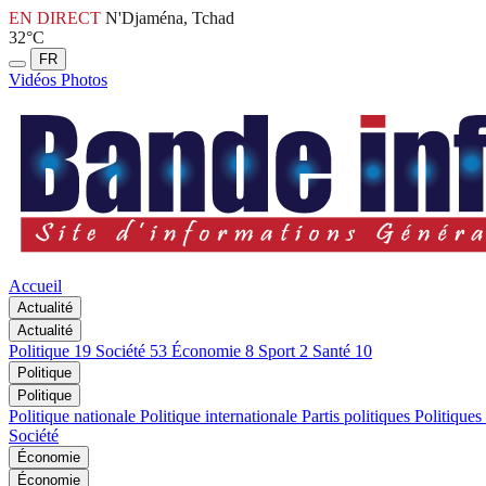
EN DIRECT
N'Djaména, Tchad
32°C
FR
Vidéos
Photos
Accueil
Actualité
Actualité
Politique
19
Société
53
Économie
8
Sport
2
Santé
10
Politique
Politique
Politique nationale
Politique internationale
Partis politiques
Politiques
Société
Économie
Économie