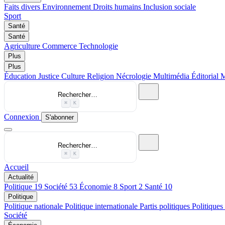
Faits divers
Environnement
Droits humains
Inclusion sociale
Sport
Santé
Santé
Agriculture
Commerce
Technologie
Plus
Plus
Éducation
Justice
Culture
Religion
Nécrologie
Multimédia
Éditorial
M
Rechercher…
⌘
K
Connexion
S'abonner
Rechercher…
⌘
K
Accueil
Actualité
Politique
19
Société
53
Économie
8
Sport
2
Santé
10
Politique
Politique nationale
Politique internationale
Partis politiques
Politiques
Société