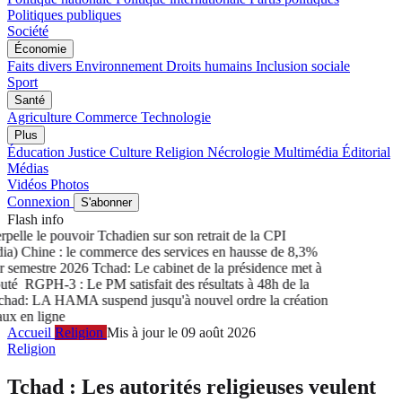
Politiques publiques
Société
Économie
Faits divers
Environnement
Droits humains
Inclusion sociale
Sport
Santé
Agriculture
Commerce
Technologie
Plus
Éducation
Justice
Culture
Religion
Nécrologie
Multimédia
Éditorial
Médias
Vidéos
Photos
Connexion
S'abonner
Flash info
elle le pouvoir Tchadien sur son retrait de la CPI
) Chine : le commerce des services en hausse de 8,3%
semestre 2026
Tchad: Le cabinet de la présidence met à
té
RGPH-3 : Le PM satisfait des résultats à 48h de la
ad: LA HAMA suspend jusqu'à nouvel ordre la création
x en ligne
Accueil
Religion
Mis à jour le 09 août 2026
Religion
Tchad : Les autorités religieuses veulent