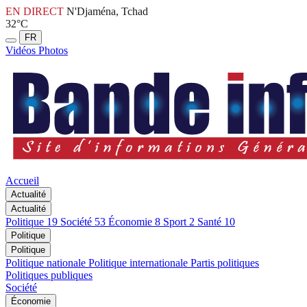
EN DIRECT
N'Djaména, Tchad
32°C
FR
Vidéos
Photos
Accueil
Actualité
Actualité
Politique
19
Société
53
Économie
8
Sport
2
Santé
10
Politique
Politique
Politique nationale
Politique internationale
Partis politiques
Politiques publiques
Société
Économie