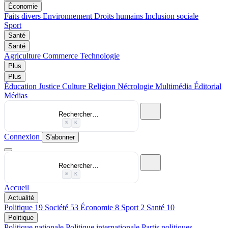
Économie
Faits divers
Environnement
Droits humains
Inclusion sociale
Sport
Santé
Santé
Agriculture
Commerce
Technologie
Plus
Plus
Éducation
Justice
Culture
Religion
Nécrologie
Multimédia
Éditorial
Médias
Rechercher…
⌘
K
Connexion
S'abonner
Rechercher…
⌘
K
Accueil
Actualité
Politique
19
Société
53
Économie
8
Sport
2
Santé
10
Politique
Politique nationale
Politique internationale
Partis politiques