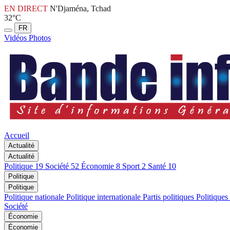
EN DIRECT
N'Djaména, Tchad
32°C
FR
Vidéos
Photos
Accueil
Actualité
Actualité
Politique
19
Société
52
Économie
8
Sport
2
Santé
10
Politique
Politique
Politique nationale
Politique internationale
Partis politiques
Politiques
Société
Économie
Économie