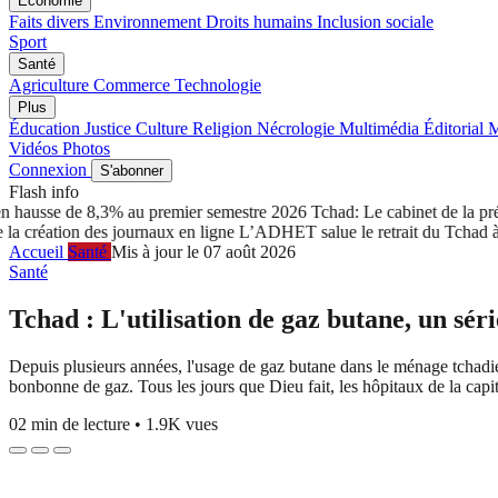
Économie
Faits divers
Environnement
Droits humains
Inclusion sociale
Sport
Santé
Agriculture
Commerce
Technologie
Plus
Éducation
Justice
Culture
Religion
Nécrologie
Multimédia
Éditorial
M
Vidéos
Photos
Connexion
S'abonner
Flash info
usse de 8,3% au premier semestre 2026
Tchad: Le cabinet de la présid
ation des journaux en ligne
L’ADHET salue le retrait du Tchad à la C
Accueil
Santé
Mis à jour le 07 août 2026
Santé
Tchad : L'utilisation de gaz butane, un sé
Depuis plusieurs années, l'usage de gaz butane dans le ménage tchadien
bonbonne de gaz. Tous les jours que Dieu fait, les hôpitaux de la capit
02 min de lecture
•
1.9K vues