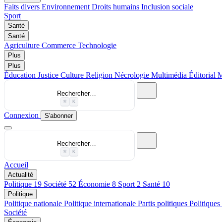
Faits divers
Environnement
Droits humains
Inclusion sociale
Sport
Santé
Santé
Agriculture
Commerce
Technologie
Plus
Plus
Éducation
Justice
Culture
Religion
Nécrologie
Multimédia
Éditorial
M
Rechercher…
⌘
K
Connexion
S'abonner
Rechercher…
⌘
K
Accueil
Actualité
Politique
19
Société
52
Économie
8
Sport
2
Santé
10
Politique
Politique nationale
Politique internationale
Partis politiques
Politiques
Société