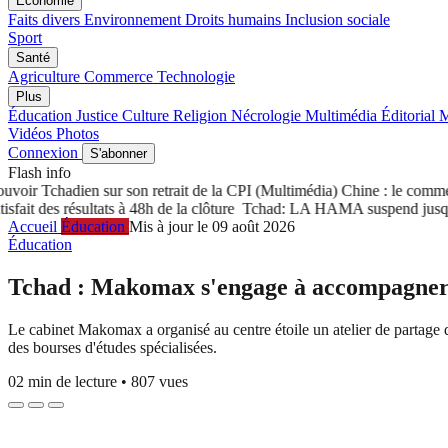
Économie
Faits divers
Environnement
Droits humains
Inclusion sociale
Sport
Santé
Agriculture
Commerce
Technologie
Plus
Éducation
Justice
Culture
Religion
Nécrologie
Multimédia
Éditorial
M
Vidéos
Photos
Connexion
S'abonner
Flash info
 Tchadien sur son retrait de la CPI
(Multimédia) Chine : le commerce d
es résultats à 48h de la clôture
Tchad: LA HAMA suspend jusqu'à nouve
Accueil
Éducation
Mis à jour le 09 août 2026
Éducation
Tchad : Makomax s'engage à accompagner 60
Le cabinet Makomax a organisé au centre étoile un atelier de partage 
des bourses d'études spécialisées.
02 min de lecture
•
807 vues