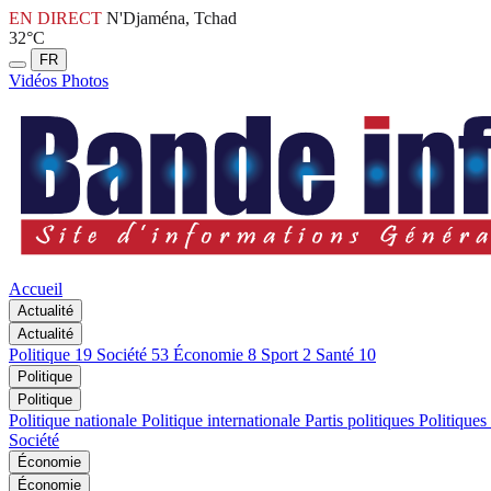
EN DIRECT
N'Djaména, Tchad
32°C
FR
Vidéos
Photos
Accueil
Actualité
Actualité
Politique
19
Société
53
Économie
8
Sport
2
Santé
10
Politique
Politique
Politique nationale
Politique internationale
Partis politiques
Politiques
Société
Économie
Économie