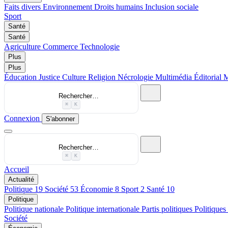
Faits divers
Environnement
Droits humains
Inclusion sociale
Sport
Santé
Santé
Agriculture
Commerce
Technologie
Plus
Plus
Éducation
Justice
Culture
Religion
Nécrologie
Multimédia
Éditorial
M
Rechercher…
⌘
K
Connexion
S'abonner
Rechercher…
⌘
K
Accueil
Actualité
Politique
19
Société
53
Économie
8
Sport
2
Santé
10
Politique
Politique nationale
Politique internationale
Partis politiques
Politiques
Société