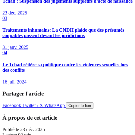
Tchad : Suspension des jugements supplétifs d’acte de naissance
23 déc. 2025
03
Traitements inhumains: La CNDH plaide que des présumés
coupables passent devant les juridictions
31 janv. 2025
04
Le Tchad réitère sa politique contre les violences sexuelles lors
des conflits
16 juil. 2024
Partager l'article
Facebook
Twitter / X
WhatsApp
Copier le lien
À propos de cet article
Publié le
23 déc. 2025
Lecture
02 min