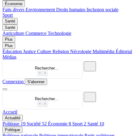
Économie
Faits divers
Environnement
Droits humains
Inclusion sociale
Sport
Santé
Santé
Agriculture
Commerce
Technologie
Plus
Plus
Éducation
Justice
Culture
Religion
Nécrologie
Multimédia
Éditorial
Médias
Rechercher…
⌘
K
Connexion
S'abonner
Rechercher…
⌘
K
Accueil
Actualité
Politique
19
Société
52
Économie
8
Sport
2
Santé
10
Politique
Politique nationale
Politique internationale
Partis politiques