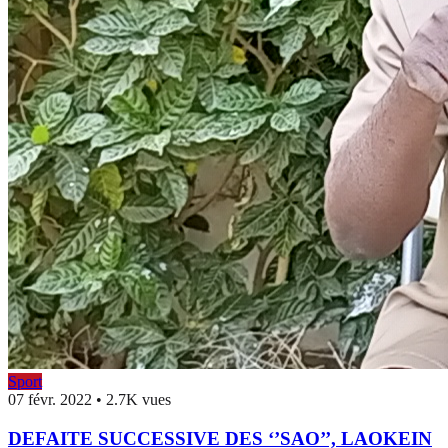
Sport
07 févr. 2022
•
2.7K vues
DEFAITE SUCCESSIVE DES ‘’SAO’’, LAOKEIN