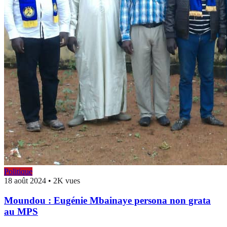
Politique
18 août 2024
•
2K vues
Moundou : Eugénie Mbainaye persona non grata
au MPS