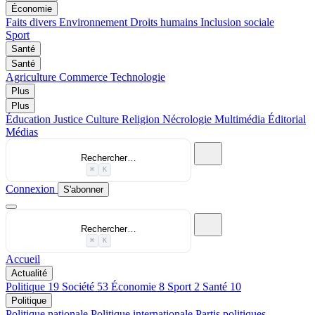
Économie
Faits divers
Environnement
Droits humains
Inclusion sociale
Sport
Santé
Santé
Agriculture
Commerce
Technologie
Plus
Plus
Éducation
Justice
Culture
Religion
Nécrologie
Multimédia
Éditorial
Médias
Rechercher…
⌘
K
Connexion
S'abonner
Rechercher…
⌘
K
Accueil
Actualité
Politique
19
Société
53
Économie
8
Sport
2
Santé
10
Politique
Politique nationale
Politique internationale
Partis politiques