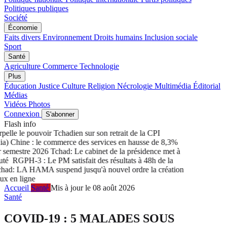
Politiques publiques
Société
Économie
Faits divers
Environnement
Droits humains
Inclusion sociale
Sport
Santé
Agriculture
Commerce
Technologie
Plus
Éducation
Justice
Culture
Religion
Nécrologie
Multimédia
Éditorial
Médias
Vidéos
Photos
Connexion
S'abonner
Flash info
lle le pouvoir Tchadien sur son retrait de la CPI
 Chine : le commerce des services en hausse de 8,3%
semestre 2026
Tchad: Le cabinet de la présidence met à
té
RGPH-3 : Le PM satisfait des résultats à 48h de la
d: LA HAMA suspend jusqu'à nouvel ordre la création
 en ligne
Accueil
Santé
Mis à jour le 08 août 2026
Santé
COVID-19 : 5 MALADES SOUS