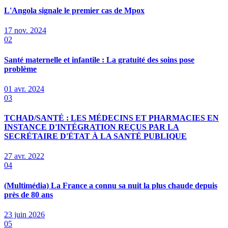
L'Angola signale le premier cas de Mpox
17 nov. 2024
02
Santé maternelle et infantile : La gratuité des soins pose
problème
01 avr. 2024
03
TCHAD/SANTÉ : LES MÉDECINS ET PHARMACIES EN
INSTANCE D'INTÉGRATION REÇUS PAR LA
SECRÉTAIRE D'ÉTAT À LA SANTÉ PUBLIQUE
27 avr. 2022
04
(Multimédia) La France a connu sa nuit la plus chaude depuis
près de 80 ans
23 juin 2026
05