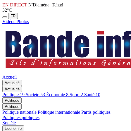
EN DIRECT
N'Djaména, Tchad
32°C
FR
Vidéos
Photos
Accueil
Actualité
Actualité
Politique
19
Société
53
Économie
8
Sport
2
Santé
10
Politique
Politique
Politique nationale
Politique internationale
Partis politiques
Politiques publiques
Société
Économie