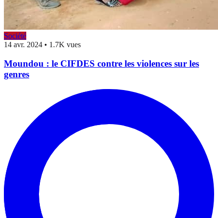
Société
14 avr. 2024
•
1.7K vues
Moundou : le CIFDES contre les violences sur les
genres