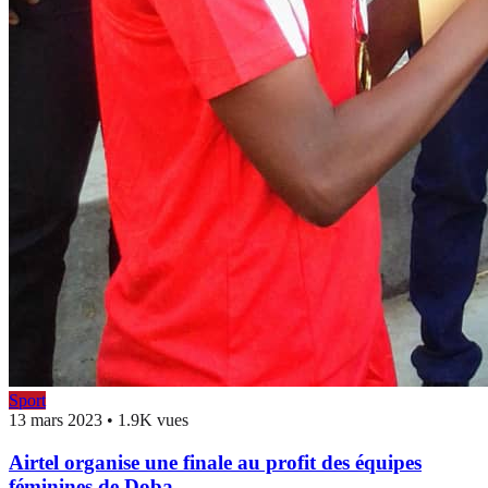
Sport
13 mars 2023
•
1.9K vues
Airtel organise une finale au profit des équipes
féminines de Doba