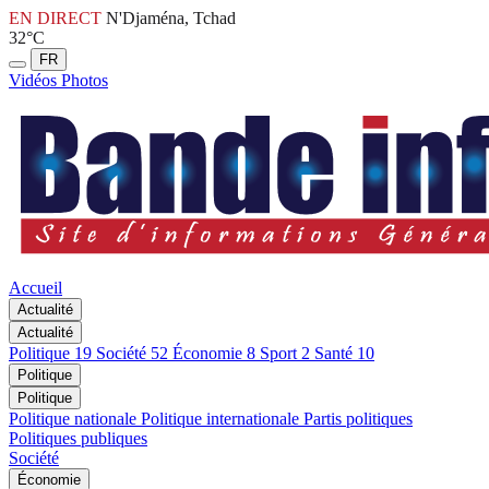
EN DIRECT
N'Djaména, Tchad
32°C
FR
Vidéos
Photos
Accueil
Actualité
Actualité
Politique
19
Société
52
Économie
8
Sport
2
Santé
10
Politique
Politique
Politique nationale
Politique internationale
Partis politiques
Politiques publiques
Société
Économie