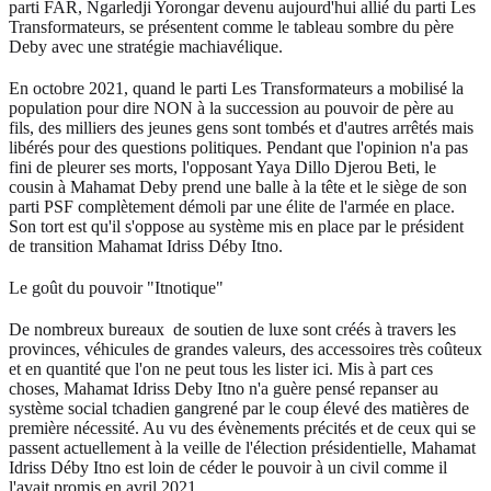
parti FAR, Ngarledji Yorongar devenu aujourd'hui allié du parti Les
Transformateurs, se présentent comme le tableau sombre du père
Deby avec une stratégie machiavélique.
En octobre 2021, quand le parti Les Transformateurs a mobilisé la
population pour dire NON à la succession au pouvoir de père au
fils, des milliers des jeunes gens sont tombés et d'autres arrêtés mais
libérés pour des questions politiques. Pendant que l'opinion n'a pas
fini de pleurer ses morts, l'opposant Yaya Dillo Djerou Beti, le
cousin à Mahamat Deby prend une balle à la tête et le siège de son
parti PSF complètement démoli par une élite de l'armée en place.
Son tort est qu'il s'oppose au système mis en place par le président
de transition Mahamat Idriss Déby Itno.
Le goût du pouvoir "Itnotique"
De nombreux bureaux de soutien de luxe sont créés à travers les
provinces, véhicules de grandes valeurs, des accessoires très coûteux
et en quantité que l'on ne peut tous les lister ici. Mis à part ces
choses, Mahamat Idriss Deby Itno n'a guère pensé repanser au
système social tchadien gangrené par le coup élevé des matières de
première nécessité. Au vu des évènements précités et de ceux qui se
passent actuellement à la veille de l'élection présidentielle, Mahamat
Idriss Déby Itno est loin de céder le pouvoir à un civil comme il
l'avait promis en avril 2021.