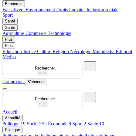
Économie
Faits divers
Environnement
Droits humains
Inclusion sociale
Sport
Santé
Santé
Agriculture
Commerce
Technologie
Plus
Plus
Éducation
Justice
Culture
Religion
Nécrologie
Multimédia
Éditorial
Médias
Rechercher…
⌘
K
Connexion
S'abonner
Rechercher…
⌘
K
Accueil
Actualité
Politique
19
Société
52
Économie
8
Sport
2
Santé
10
Politique
Politique nationale
Politique internationale
Partis politiques