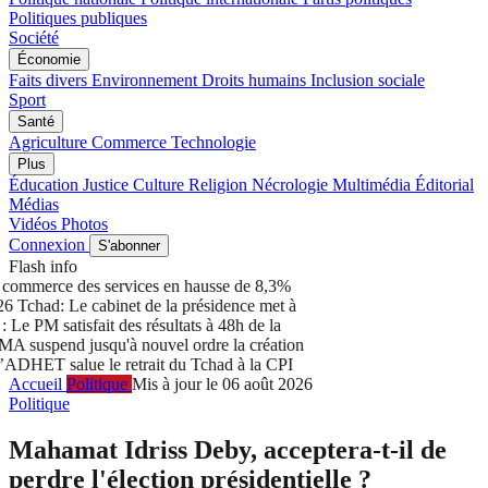
Politiques publiques
Société
Économie
Faits divers
Environnement
Droits humains
Inclusion sociale
Sport
Santé
Agriculture
Commerce
Technologie
Plus
Éducation
Justice
Culture
Religion
Nécrologie
Multimédia
Éditorial
Médias
Vidéos
Photos
Connexion
S'abonner
Flash info
commerce des services en hausse de 8,3%
6
Tchad: Le cabinet de la présidence met à
 PM satisfait des résultats à 48h de la
uspend jusqu'à nouvel ordre la création
DHET salue le retrait du Tchad à la CPI
Accueil
Politique
Mis à jour le 06 août 2026
Politique
Mahamat Idriss Deby, acceptera-t-il de
perdre l'élection présidentielle ?