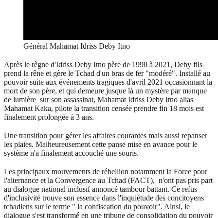
Général Mahamat Idriss Deby Itno
Après le règne d'Idriss Deby Itno père de 1990 à 2021, Deby fils
prend la rêne et gère le Tchad d'un bras de fer "modéré". Installé au
pouvoir suite aux événements tragiques d'avril 2021 occasionnant la
mort de son père, et qui demeure jusque là un mystère par manque
de lumière sur son assassinat, Mahamat Idriss Deby Itno alias
Mahamat Kaka, pilote la transition censée prendre fin 18 mois est
finalement prolongée à 3 ans.
Une transition pour gérer les affaires courantes mais aussi repanser
les plaies. Malheureusement cette panse mise en avance pour le
système n'a finalement accouché une souris.
Les principaux mouvements de rébellion notamment la Force pour
l'alternance et la Convergence au Tchad (FACT), n'ont pas pris part
au dialogue national inclusif annoncé tambour battant. Ce refus
d'inclusivité trouve son essence dans l'inquiétude des concitoyens
tchadiens sur le terme " la confiscation du pouvoir". Ainsi, le
dialogue s'est transformé en une tribune de consolidation du pouvoir