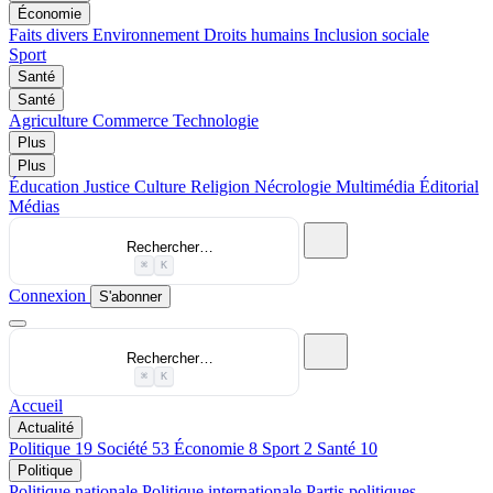
Économie
Faits divers
Environnement
Droits humains
Inclusion sociale
Sport
Santé
Santé
Agriculture
Commerce
Technologie
Plus
Plus
Éducation
Justice
Culture
Religion
Nécrologie
Multimédia
Éditorial
Médias
Rechercher…
⌘
K
Connexion
S'abonner
Rechercher…
⌘
K
Accueil
Actualité
Politique
19
Société
53
Économie
8
Sport
2
Santé
10
Politique
Politique nationale
Politique internationale
Partis politiques