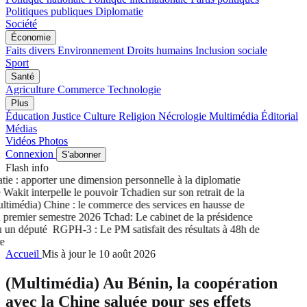
Politiques publiques
Diplomatie
Société
Économie
Faits divers
Environnement
Droits humains
Inclusion sociale
Sport
Santé
Agriculture
Commerce
Technologie
Plus
Éducation
Justice
Culture
Religion
Nécrologie
Multimédia
Éditorial
Médias
Vidéos
Photos
Connexion
S'abonner
Flash info
 : apporter une dimension personnelle à la diplomatie
akit interpelle le pouvoir Tchadien sur son retrait de la
imédia) Chine : le commerce des services en hausse de
remier semestre 2026
Tchad: Le cabinet de la présidence
un député
RGPH-3 : Le PM satisfait des résultats à 48h de
Accueil
Mis à jour le 10 août 2026
(Multimédia) Au Bénin, la coopération
avec la Chine saluée pour ses effets