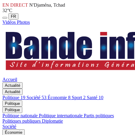
EN DIRECT
N'Djaména, Tchad
32°C
FR
Vidéos
Photos
Accueil
Actualité
Actualité
Politique
19
Société
53
Économie
8
Sport
2
Santé
10
Politique
Politique
Politique nationale
Politique internationale
Partis politiques
Politiques publiques
Diplomatie
Société
Économie