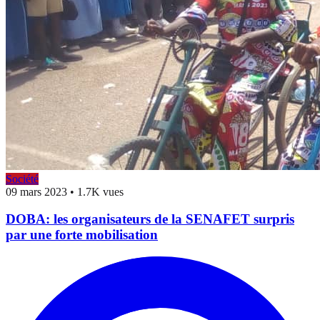
Société
09 mars 2023
•
1.7K vues
DOBA: les organisateurs de la SENAFET surpris
par une forte mobilisation