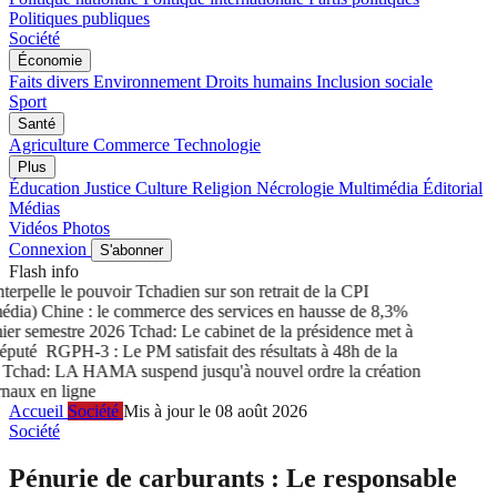
Politiques publiques
Société
Économie
Faits divers
Environnement
Droits humains
Inclusion sociale
Sport
Santé
Agriculture
Commerce
Technologie
Plus
Éducation
Justice
Culture
Religion
Nécrologie
Multimédia
Éditorial
Médias
Vidéos
Photos
Connexion
S'abonner
Flash info
rpelle le pouvoir Tchadien sur son retrait de la CPI
ia) Chine : le commerce des services en hausse de 8,3%
r semestre 2026
Tchad: Le cabinet de la présidence met à
puté
RGPH-3 : Le PM satisfait des résultats à 48h de la
chad: LA HAMA suspend jusqu'à nouvel ordre la création
aux en ligne
Accueil
Société
Mis à jour le 08 août 2026
Société
Pénurie de carburants : Le responsable