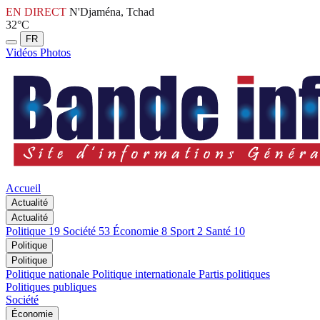
EN DIRECT
N'Djaména, Tchad
32°C
FR
Vidéos
Photos
Accueil
Actualité
Actualité
Politique
19
Société
53
Économie
8
Sport
2
Santé
10
Politique
Politique
Politique nationale
Politique internationale
Partis politiques
Politiques publiques
Société
Économie