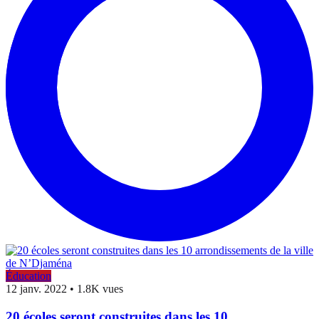
Éducation
12 janv. 2022
•
1.8K vues
20 écoles seront construites dans les 10