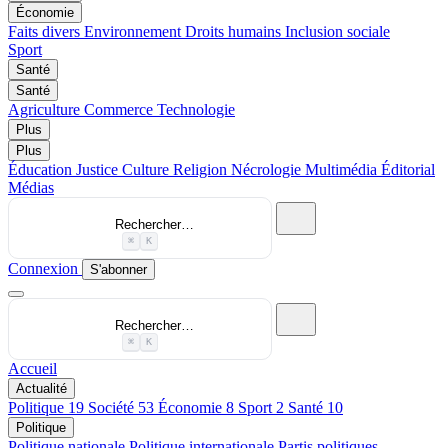
Économie
Faits divers
Environnement
Droits humains
Inclusion sociale
Sport
Santé
Santé
Agriculture
Commerce
Technologie
Plus
Plus
Éducation
Justice
Culture
Religion
Nécrologie
Multimédia
Éditorial
Médias
Rechercher…
⌘
K
Connexion
S'abonner
Rechercher…
⌘
K
Accueil
Actualité
Politique
19
Société
53
Économie
8
Sport
2
Santé
10
Politique
Politique nationale
Politique internationale
Partis politiques