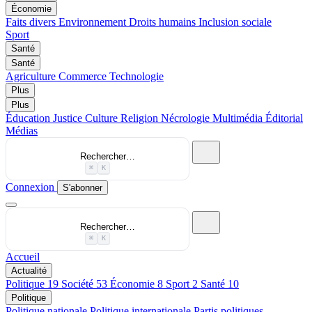
Économie
Faits divers
Environnement
Droits humains
Inclusion sociale
Sport
Santé
Santé
Agriculture
Commerce
Technologie
Plus
Plus
Éducation
Justice
Culture
Religion
Nécrologie
Multimédia
Éditorial
Médias
Rechercher…
⌘
K
Connexion
S'abonner
Rechercher…
⌘
K
Accueil
Actualité
Politique
19
Société
53
Économie
8
Sport
2
Santé
10
Politique
Politique nationale
Politique internationale
Partis politiques