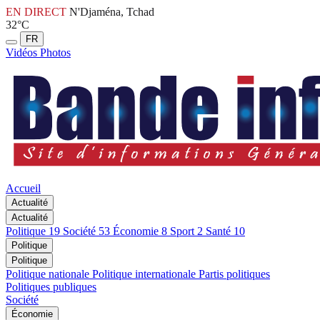
EN DIRECT
N'Djaména, Tchad
32°C
FR
Vidéos
Photos
Accueil
Actualité
Actualité
Politique
19
Société
53
Économie
8
Sport
2
Santé
10
Politique
Politique
Politique nationale
Politique internationale
Partis politiques
Politiques publiques
Société
Économie