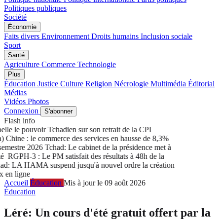
Politiques publiques
Société
Économie
Faits divers
Environnement
Droits humains
Inclusion sociale
Sport
Santé
Agriculture
Commerce
Technologie
Plus
Éducation
Justice
Culture
Religion
Nécrologie
Multimédia
Éditorial
Médias
Vidéos
Photos
Connexion
S'abonner
Flash info
le le pouvoir Tchadien sur son retrait de la CPI
Chine : le commerce des services en hausse de 8,3%
mestre 2026
Tchad: Le cabinet de la présidence met à
RGPH-3 : Le PM satisfait des résultats à 48h de la
: LA HAMA suspend jusqu'à nouvel ordre la création
n ligne
Accueil
Éducation
Mis à jour le 09 août 2026
Éducation
Léré: Un cours d'été gratuit offert par la