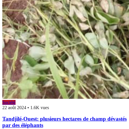
Société
22 août 2024
•
1.6K vues
Tandjilé-Ouest: plusieurs hectares de champ dévastés
par des éléphants