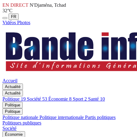
EN DIRECT
N'Djaména, Tchad
32°C
FR
Vidéos
Photos
Accueil
Actualité
Actualité
Politique
19
Société
53
Économie
8
Sport
2
Santé
10
Politique
Politique
Politique nationale
Politique internationale
Partis politiques
Politiques publiques
Société
Économie