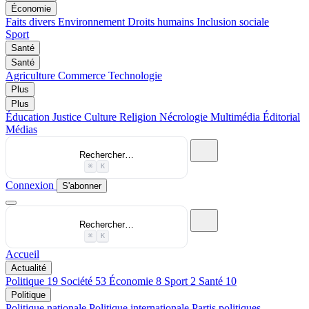
Économie
Faits divers
Environnement
Droits humains
Inclusion sociale
Sport
Santé
Santé
Agriculture
Commerce
Technologie
Plus
Plus
Éducation
Justice
Culture
Religion
Nécrologie
Multimédia
Éditorial
Médias
Rechercher…
⌘
K
Connexion
S'abonner
Rechercher…
⌘
K
Accueil
Actualité
Politique
19
Société
53
Économie
8
Sport
2
Santé
10
Politique
Politique nationale
Politique internationale
Partis politiques