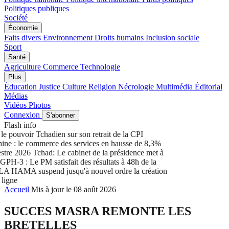
Politiques publiques
Société
Économie
Faits divers
Environnement
Droits humains
Inclusion sociale
Sport
Santé
Agriculture
Commerce
Technologie
Plus
Éducation
Justice
Culture
Religion
Nécrologie
Multimédia
Éditorial
Médias
Vidéos
Photos
Connexion
S'abonner
Flash info
e pouvoir Tchadien sur son retrait de la CPI
e : le commerce des services en hausse de 8,3%
tre 2026
Tchad: Le cabinet de la présidence met à
-3 : Le PM satisfait des résultats à 48h de la
 HAMA suspend jusqu'à nouvel ordre la création
gne
Accueil
Mis à jour le 08 août 2026
SUCCES MASRA REMONTE LES
BRETELLES