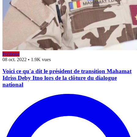
Politique
08 oct. 2022
•
1.9K vues
Voici ce qu'a dit le président de transition Mahamat
Idriss Deby Itno lors de la clôture du dialogue
national