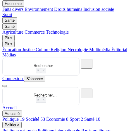
Économie
Faits divers
Environnement
Droits humains
Inclusion sociale
Sport
Santé
Santé
Agriculture
Commerce
Technologie
Plus
Plus
Éducation
Justice
Culture
Religion
Nécrologie
Multimédia
Éditorial
Médias
Rechercher…
⌘
K
Connexion
S'abonner
Rechercher…
⌘
K
Accueil
Actualité
Politique
19
Société
53
Économie
8
Sport
2
Santé
10
Politique
Politique nationale
Politique internationale
Partis politiques