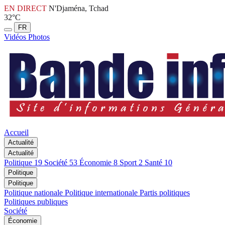
EN DIRECT
N'Djaména, Tchad
32°C
FR
Vidéos
Photos
Accueil
Actualité
Actualité
Politique
19
Société
53
Économie
8
Sport
2
Santé
10
Politique
Politique
Politique nationale
Politique internationale
Partis politiques
Politiques publiques
Société
Économie