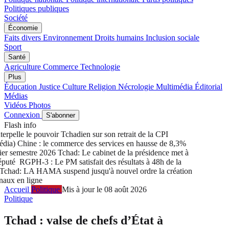
Politiques publiques
Société
Économie
Faits divers
Environnement
Droits humains
Inclusion sociale
Sport
Santé
Agriculture
Commerce
Technologie
Plus
Éducation
Justice
Culture
Religion
Nécrologie
Multimédia
Éditorial
Médias
Vidéos
Photos
Connexion
S'abonner
Flash info
pelle le pouvoir Tchadien sur son retrait de la CPI
a) Chine : le commerce des services en hausse de 8,3%
 semestre 2026
Tchad: Le cabinet de la présidence met à
uté
RGPH-3 : Le PM satisfait des résultats à 48h de la
had: LA HAMA suspend jusqu'à nouvel ordre la création
ux en ligne
Accueil
Politique
Mis à jour le 08 août 2026
Politique
Tchad : valse de chefs d’État à