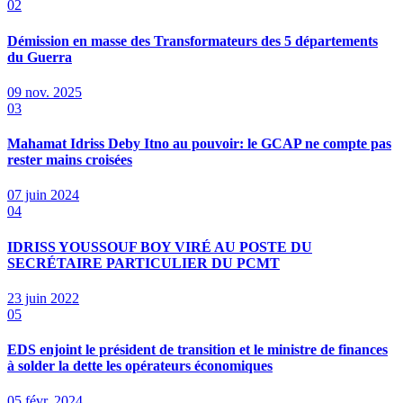
02
Démission en masse des Transformateurs des 5 départements
du Guerra
09 nov. 2025
03
Mahamat Idriss Deby Itno au pouvoir: le GCAP ne compte pas
rester mains croisées
07 juin 2024
04
IDRISS YOUSSOUF BOY VIRÉ AU POSTE DU
SECRÉTAIRE PARTICULIER DU PCMT
23 juin 2022
05
EDS enjoint le président de transition et le ministre de finances
à solder la dette les opérateurs économiques
05 févr. 2024