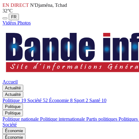
EN DIRECT
N'Djaména, Tchad
32°C
FR
Vidéos
Photos
Accueil
Actualité
Actualité
Politique
19
Société
52
Économie
8
Sport
2
Santé
10
Politique
Politique
Politique nationale
Politique internationale
Partis politiques
Politiques
Société
Économie
Économie