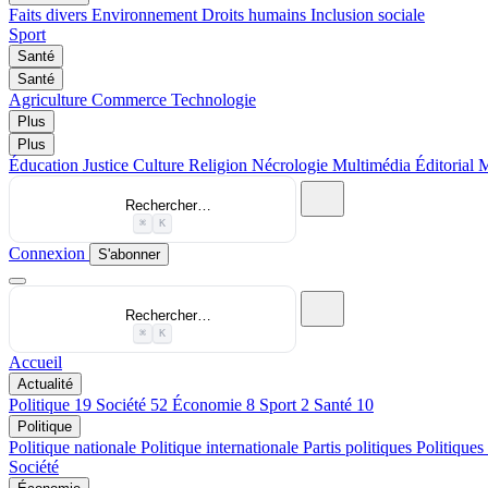
Faits divers
Environnement
Droits humains
Inclusion sociale
Sport
Santé
Santé
Agriculture
Commerce
Technologie
Plus
Plus
Éducation
Justice
Culture
Religion
Nécrologie
Multimédia
Éditorial
M
Rechercher…
⌘
K
Connexion
S'abonner
Rechercher…
⌘
K
Accueil
Actualité
Politique
19
Société
52
Économie
8
Sport
2
Santé
10
Politique
Politique nationale
Politique internationale
Partis politiques
Politiques
Société