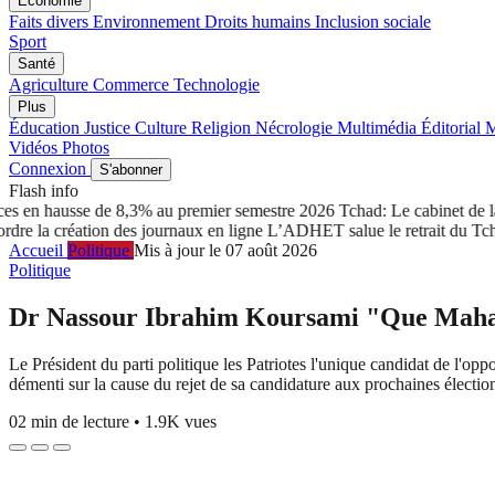
Économie
Faits divers
Environnement
Droits humains
Inclusion sociale
Sport
Santé
Agriculture
Commerce
Technologie
Plus
Éducation
Justice
Culture
Religion
Nécrologie
Multimédia
Éditorial
M
Vidéos
Photos
Connexion
S'abonner
Flash info
n hausse de 8,3% au premier semestre 2026
Tchad: Le cabinet de la pr
 création des journaux en ligne
L’ADHET salue le retrait du Tchad à 
Accueil
Politique
Mis à jour le 07 août 2026
Politique
Dr Nassour Ibrahim Koursami "Que Mahama
Le Président du parti politique les Patriotes l'unique candidat de l
démenti sur la cause du rejet de sa candidature aux prochaines élections
02 min de lecture
•
1.9K vues