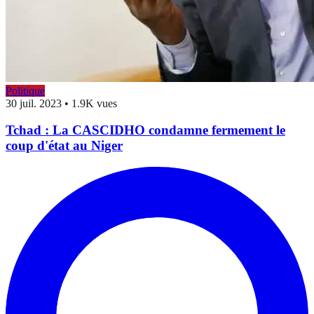
Politique
30 juil. 2023
•
1.9K vues
Tchad : La CASCIDHO condamne fermement le
coup d'état au Niger