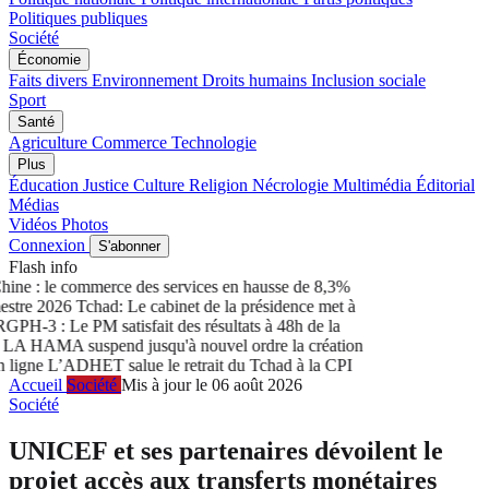
Politiques publiques
Société
Économie
Faits divers
Environnement
Droits humains
Inclusion sociale
Sport
Santé
Agriculture
Commerce
Technologie
Plus
Éducation
Justice
Culture
Religion
Nécrologie
Multimédia
Éditorial
Médias
Vidéos
Photos
Connexion
S'abonner
Flash info
ne : le commerce des services en hausse de 8,3%
tre 2026
Tchad: Le cabinet de la présidence met à
H-3 : Le PM satisfait des résultats à 48h de la
A HAMA suspend jusqu'à nouvel ordre la création
ligne
L’ADHET salue le retrait du Tchad à la CPI
Accueil
Société
Mis à jour le 06 août 2026
Société
UNICEF et ses partenaires dévoilent le
projet accès aux transferts monétaires