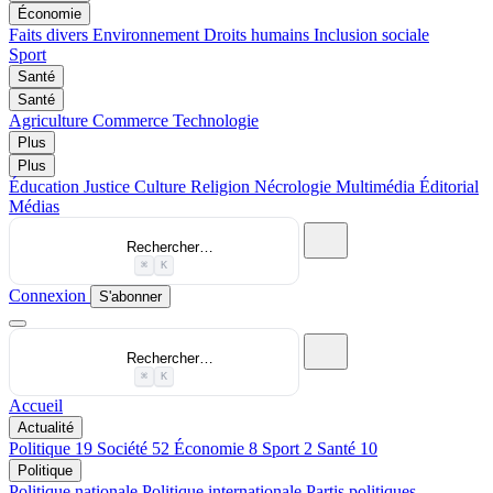
Économie
Faits divers
Environnement
Droits humains
Inclusion sociale
Sport
Santé
Santé
Agriculture
Commerce
Technologie
Plus
Plus
Éducation
Justice
Culture
Religion
Nécrologie
Multimédia
Éditorial
Médias
Rechercher…
⌘
K
Connexion
S'abonner
Rechercher…
⌘
K
Accueil
Actualité
Politique
19
Société
52
Économie
8
Sport
2
Santé
10
Politique
Politique nationale
Politique internationale
Partis politiques