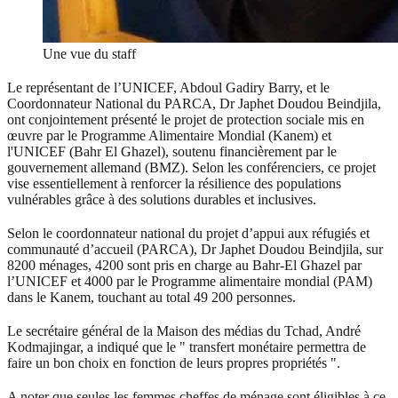
Une vue du staff
Le représentant de l’UNICEF, Abdoul Gadiry Barry, et le
Coordonnateur National du PARCA, Dr Japhet Doudou Beindjila,
ont conjointement présenté le projet de protection sociale mis en
œuvre par le Programme Alimentaire Mondial (Kanem) et
l'UNICEF (Bahr El Ghazel), soutenu financièrement par le
gouvernement allemand (BMZ). Selon les conférenciers, ce projet
vise essentiellement à renforcer la résilience des populations
vulnérables grâce à des solutions durables et inclusives.
Selon le coordonnateur national du projet d’appui aux réfugiés et
communauté d’accueil (PARCA), Dr Japhet Doudou Beindjila, sur
8200 ménages, 4200 sont pris en charge au Bahr-El Ghazel par
l’UNICEF et 4000 par le Programme alimentaire mondial (PAM)
dans le Kanem, touchant au total 49 200 personnes.
Le secrétaire général de la Maison des médias du Tchad, André
Kodmajingar, a indiqué que le " transfert monétaire permettra de
faire un bon choix en fonction de leurs propres propriétés ".
A noter que seules les femmes cheffes de ménage sont éligibles à ce