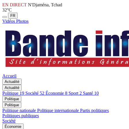
EN DIRECT
N'Djaména, Tchad
32°C
FR
Vidéos
Photos
Accueil
Actualité
Actualité
Politique
19
Société
52
Économie
8
Sport
2
Santé
10
Politique
Politique
Politique nationale
Politique internationale
Partis politiques
Politiques publiques
Société
Économie