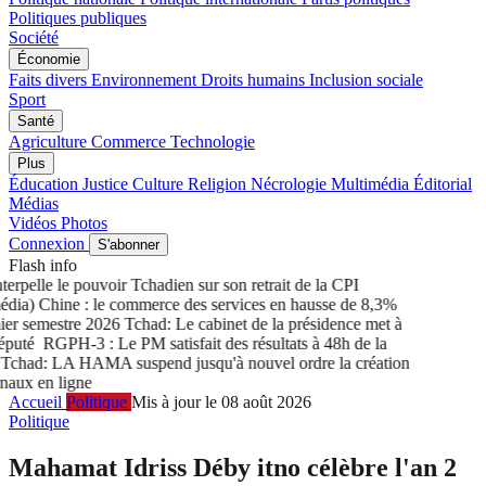
Politiques publiques
Société
Économie
Faits divers
Environnement
Droits humains
Inclusion sociale
Sport
Santé
Agriculture
Commerce
Technologie
Plus
Éducation
Justice
Culture
Religion
Nécrologie
Multimédia
Éditorial
Médias
Vidéos
Photos
Connexion
S'abonner
Flash info
rpelle le pouvoir Tchadien sur son retrait de la CPI
ia) Chine : le commerce des services en hausse de 8,3%
r semestre 2026
Tchad: Le cabinet de la présidence met à
puté
RGPH-3 : Le PM satisfait des résultats à 48h de la
had: LA HAMA suspend jusqu'à nouvel ordre la création
ux en ligne
Accueil
Politique
Mis à jour le 08 août 2026
Politique
Mahamat Idriss Déby itno célèbre l'an 2