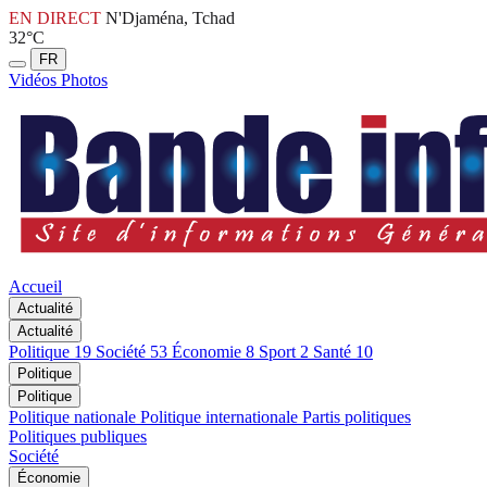
EN DIRECT
N'Djaména, Tchad
32°C
FR
Vidéos
Photos
Accueil
Actualité
Actualité
Politique
19
Société
53
Économie
8
Sport
2
Santé
10
Politique
Politique
Politique nationale
Politique internationale
Partis politiques
Politiques publiques
Société
Économie