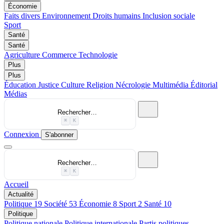
Économie
Faits divers
Environnement
Droits humains
Inclusion sociale
Sport
Santé
Santé
Agriculture
Commerce
Technologie
Plus
Plus
Éducation
Justice
Culture
Religion
Nécrologie
Multimédia
Éditorial
Médias
Rechercher…
⌘
K
Connexion
S'abonner
Rechercher…
⌘
K
Accueil
Actualité
Politique
19
Société
53
Économie
8
Sport
2
Santé
10
Politique
Politique nationale
Politique internationale
Partis politiques