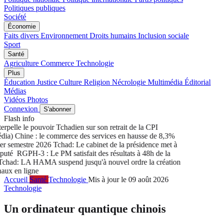
Politiques publiques
Société
Économie
Faits divers
Environnement
Droits humains
Inclusion sociale
Sport
Santé
Agriculture
Commerce
Technologie
Plus
Éducation
Justice
Culture
Religion
Nécrologie
Multimédia
Éditorial
Médias
Vidéos
Photos
Connexion
S'abonner
Flash info
pelle le pouvoir Tchadien sur son retrait de la CPI
a) Chine : le commerce des services en hausse de 8,3%
 semestre 2026
Tchad: Le cabinet de la présidence met à
uté
RGPH-3 : Le PM satisfait des résultats à 48h de la
had: LA HAMA suspend jusqu'à nouvel ordre la création
ux en ligne
Accueil
Santé
Technologie
Mis à jour le 09 août 2026
Technologie
Un ordinateur quantique chinois