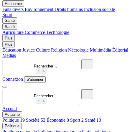
Économie
Faits divers
Environnement
Droits humains
Inclusion sociale
Sport
Santé
Santé
Agriculture
Commerce
Technologie
Plus
Plus
Éducation
Justice
Culture
Religion
Nécrologie
Multimédia
Éditorial
Médias
Rechercher…
⌘
K
Connexion
S'abonner
Rechercher…
⌘
K
Accueil
Actualité
Politique
19
Société
53
Économie
8
Sport
2
Santé
10
Politique
Politique nationale
Politique internationale
Partis politiques