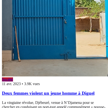
Société
11 avr. 2023
•
3.9K vues
Deux femmes violent un jeune homme à Diguel
La vingtaine révolue, Djébeuré, venue à N’Djamena pour se
chercher en conduisant un port-tout appelé communément « pousse-