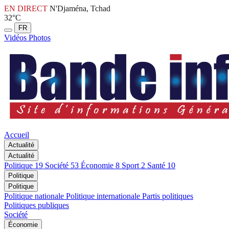
EN DIRECT
N'Djaména, Tchad
32°C
FR
Vidéos
Photos
Accueil
Actualité
Actualité
Politique
19
Société
53
Économie
8
Sport
2
Santé
10
Politique
Politique
Politique nationale
Politique internationale
Partis politiques
Politiques publiques
Société
Économie